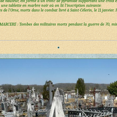
e hauteur, est formé d'un tronc de pyramide supportant une croix et
 une tablette en marbre noir où on lit l'inscription suivante:
 de l'Orne, morts dans le combat livré à Saint-Célerin, le 11 janvier. P
MARCERE : Tombes des militaires morts pendant la guerre de 70, minist