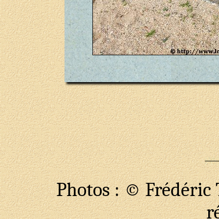
Photos : © Frédéric T
r