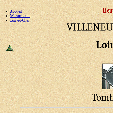
Accueil
Monuments
Loir-et-Cher
VILLENEU
Loi
Tombe