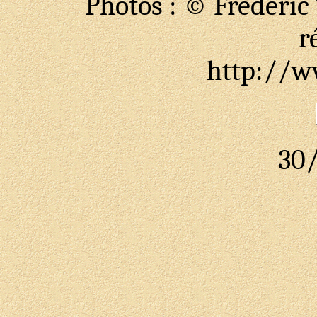
Photos : © Frédéric T
r
http://ww
30